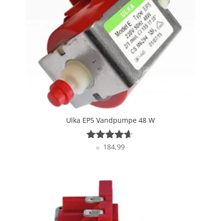
Ulka EP5 Vandpumpe 48 W
184,99
Vurderet
kr.
4.5
ud af 5