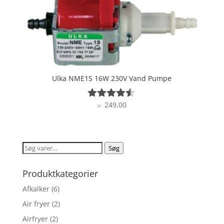
Ulka NME1S 16W 230V Vand Pumpe
249,00
Vurderet
kr.
4.4
ud af 5
Søg
Søg
efter:
Produktkategorier
Afkalker
(6)
Air fryer
(2)
Airfryer
(2)