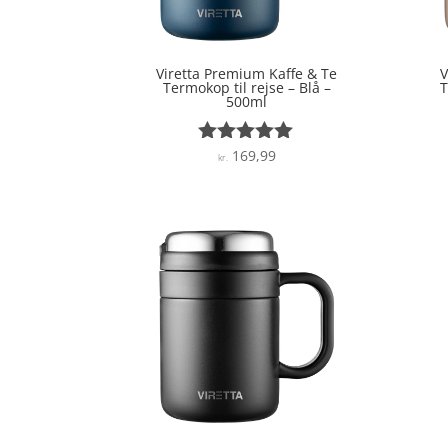
Viretta Premium Kaffe & Te
V
Termokop til rejse – Blå –
T
500ml
169,99
Vurderet
kr.
5
ud af 5