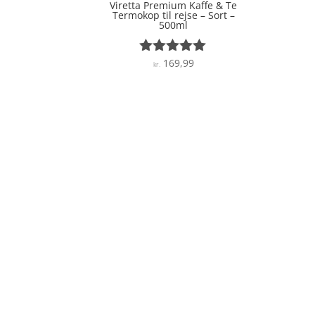
Viretta Premium Kaffe & Te
Termokop til rejse – Sort –
500ml
169,99
Vurderet
kr.
4.9
ud af 5