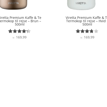
iretta Premium Kaffe & Te
Viretta Premium Kaffe & 
ermokop til rejse – Brun –
Termokop til rejse – Hvid 
500ml
500ml
169,99
169,99
Vurderet
Vurderet
kr.
kr.
4.2
3.7
ud af 5
ud af 5