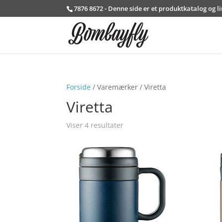
7876 8672 - Denne side er et produktkatalog og l
Forside
/ Varemærker / Viretta
Viretta
Viser 4 resultater