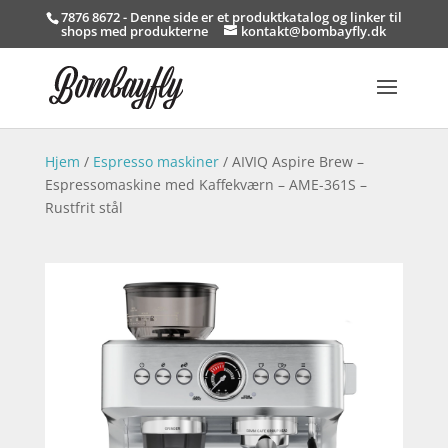
7876 8672 - Denne side er et produktkatalog og linker til
shops med produkterne
kontakt@bombayfly.dk
Hjem
/
Espresso maskiner
/ AIVIQ Aspire Brew –
Espressomaskine med Kaffekværn – AME-361S –
Rustfrit stål