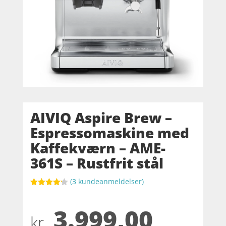
AIVIQ Aspire Brew –
Espressomaskine med
Kaffekværn – AME-
361S – Rustfrit stål
(
3
kundeanmeldelser)
Bedømt
som
4.2
3.999,00
ud af 5
baseret
kr.
på