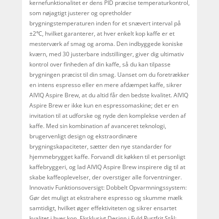
kernefunktionalitet er dens PID præcise temperaturkontrol,
som nøjagtigt justerer og opretholder
brygningstemperaturen inden for et snævert interval på
±2℃, hvilket garanterer, at hver enkelt kop kaffe er et
mesterværk af smag og aroma. Den indbyggede koniske
kværn, med 30 justerbare indstillinger, giver dig ultimativ
kontrol over finheden af din kaffe, så du kan tilpasse
brygningen præcist til din smag. Uanset om du foretrækker
en intens espresso eller en mere afdæmpet kaffe, sikrer
AIVIQ Aspire Brew, at du altid får den bedste kvalitet. AIVIQ
Aspire Brew er ikke kun en espressomaskine; det er en
invitation til at udforske og nyde den komplekse verden af
kaffe. Med sin kombination af avanceret teknologi,
brugervenligt design og ekstraordinære
brygningskapaciteter, sætter den nye standarder for
hjemmebrygget kaffe. Forvandl dit køkken til et personligt
kaffebryggeri, og lad AIVIQ Aspire Brew inspirere dig til at
skabe kaffeoplevelser, der overstiger alle forventninger.
Innovativ Funktionsoversigt: Dobbelt Opvarmningssystem:
Gør det muligt at ekstrahere espresso og skumme mælk
samtidigt, hvilket øger effektiviteten og sikrer ensartet
kvalitet i hver kop. Eksklusivt Design i Fuld Rustfrit Stål: