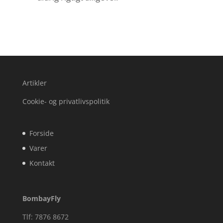
Artikler
Cookie- og privatlivspolitik
Forside
Varer
Kontakt
BombayFly
Tlf: 7876 8672