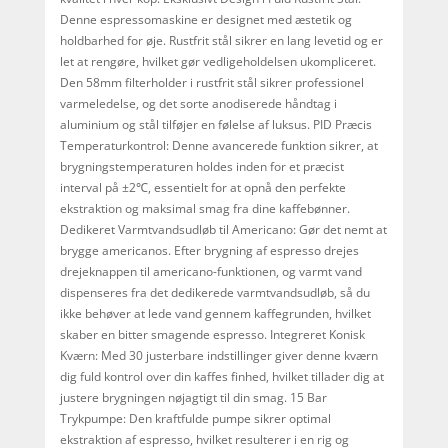
Denne espressomaskine er designet med æstetik og
holdbarhed for øje. Rustfrit stål sikrer en lang levetid og er
let at rengøre, hvilket gør vedligeholdelsen ukompliceret.
Den 58mm filterholder i rustfrit stål sikrer professionel
varmeledelse, og det sorte anodiserede håndtag i
aluminium og stål tilføjer en følelse af luksus. PID Præcis
Temperaturkontrol: Denne avancerede funktion sikrer, at
brygningstemperaturen holdes inden for et præcist
interval på ±2℃, essentielt for at opnå den perfekte
ekstraktion og maksimal smag fra dine kaffebønner.
Dedikeret Varmtvandsudløb til Americano: Gør det nemt at
brygge americanos. Efter brygning af espresso drejes
drejeknappen til americano-funktionen, og varmt vand
dispenseres fra det dedikerede varmtvandsudløb, så du
ikke behøver at lede vand gennem kaffegrunden, hvilket
skaber en bitter smagende espresso. Integreret Konisk
Kværn: Med 30 justerbare indstillinger giver denne kværn
dig fuld kontrol over din kaffes finhed, hvilket tillader dig at
justere brygningen nøjagtigt til din smag. 15 Bar
Trykpumpe: Den kraftfulde pumpe sikrer optimal
ekstraktion af espresso, hvilket resulterer i en rig og