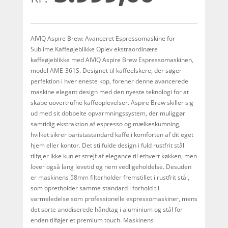
kundebedø
mmelser
AIVIQ Aspire Brew: Avanceret Espressomaskine for
Sublime Kaffeøjeblikke Oplev ekstraordinære
kaffeøjeblikke med AIVIQ Aspire Brew Espressomaskinen,
model AME-361S. Designet til kaffeelskere, der søger
perfektion i hver eneste kop, forener denne avancerede
maskine elegant design med den nyeste teknologi for at
skabe uovertrufne kaffeoplevelser. Aspire Brew skiller sig
ud med sit dobbelte opvarmningssystem, der muliggør
samtidig ekstraktion af espresso og mælkeskumning,
hvilket sikrer baristastandard kaffe i komforten af dit eget
hjem eller kontor. Det stilfulde design i fuld rustfrit stål
tilføjer ikke kun et strejf af elegance til ethvert køkken, men
lover også lang levetid og nem vedligeholdelse. Desuden
er maskinens 58mm filterholder fremstillet i rustfrit stål,
som opretholder samme standard i forhold til
varmeledelse som professionelle espressomaskiner, mens
det sorte anodiserede håndtag i aluminium og stål for
enden tilføjer et premium touch. Maskinens