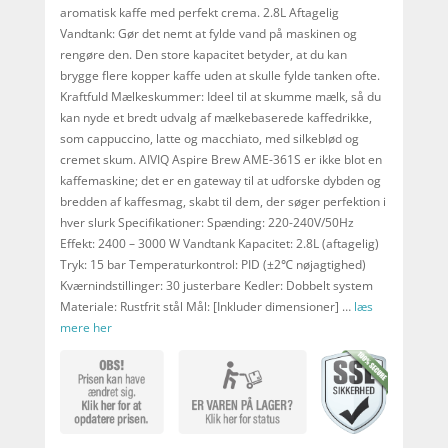
aromatisk kaffe med perfekt crema. 2.8L Aftagelig
Vandtank: Gør det nemt at fylde vand på maskinen og
rengøre den. Den store kapacitet betyder, at du kan
brygge flere kopper kaffe uden at skulle fylde tanken ofte.
Kraftfuld Mælkeskummer: Ideel til at skumme mælk, så du
kan nyde et bredt udvalg af mælkebaserede kaffedrikke,
som cappuccino, latte og macchiato, med silkeblød og
cremet skum. AIVIQ Aspire Brew AME-361S er ikke blot en
kaffemaskine; det er en gateway til at udforske dybden og
bredden af kaffesmag, skabt til dem, der søger perfektion i
hver slurk Specifikationer: Spænding: 220-240V/50Hz
Effekt: 2400 – 3000 W Vandtank Kapacitet: 2.8L (aftagelig)
Tryk: 15 bar Temperaturkontrol: PID (±2℃ nøjagtighed)
Kværnindstillinger: 30 justerbare Kedler: Dobbelt system
Materiale: Rustfrit stål Mål: [Inkluder dimensioner] …
læs
mere her