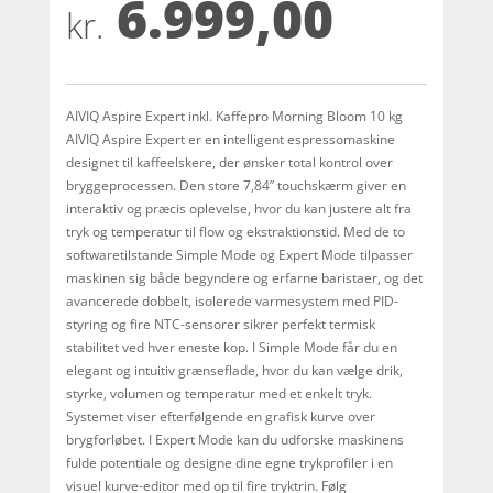
6.999,00
baseret på
kr.
kundebedø
mmelser
AIVIQ Aspire Expert inkl. Kaffepro Morning Bloom 10 kg
AIVIQ Aspire Expert er en intelligent espressomaskine
designet til kaffeelskere, der ønsker total kontrol over
bryggeprocessen. Den store 7,84” touchskærm giver en
interaktiv og præcis oplevelse, hvor du kan justere alt fra
tryk og temperatur til flow og ekstraktionstid. Med de to
softwaretilstande Simple Mode og Expert Mode tilpasser
maskinen sig både begyndere og erfarne baristaer, og det
avancerede dobbelt, isolerede varmesystem med PID-
styring og fire NTC-sensorer sikrer perfekt termisk
stabilitet ved hver eneste kop. I Simple Mode får du en
elegant og intuitiv grænseflade, hvor du kan vælge drik,
styrke, volumen og temperatur med et enkelt tryk.
Systemet viser efterfølgende en grafisk kurve over
brygforløbet. I Expert Mode kan du udforske maskinens
fulde potentiale og designe dine egne trykprofiler i en
visuel kurve-editor med op til fire tryktrin. Følg