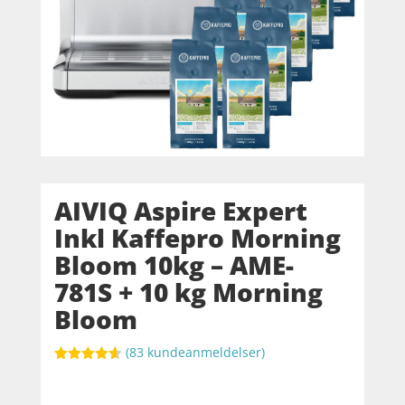
AIVIQ Aspire Expert
Inkl Kaffepro Morning
Bloom 10kg – AME-
781S + 10 kg Morning
Bloom
(
83
kundeanmeldelser)
Bedømt
som
4.6
ud af 5