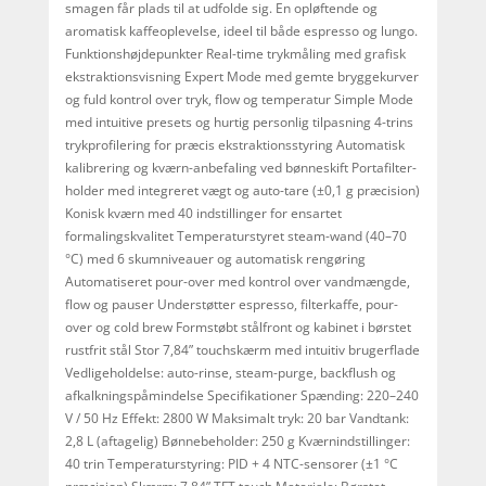
smagen får plads til at udfolde sig. En opløftende og
aromatisk kaffeoplevelse, ideel til både espresso og lungo.
Funktionshøjdepunkter Real-time trykmåling med grafisk
ekstraktionsvisning Expert Mode med gemte bryggekurver
og fuld kontrol over tryk, flow og temperatur Simple Mode
med intuitive presets og hurtig personlig tilpasning 4-trins
trykprofilering for præcis ekstraktionsstyring Automatisk
kalibrering og kværn-anbefaling ved bønneskift Portafilter-
holder med integreret vægt og auto-tare (±0,1 g præcision)
Konisk kværn med 40 indstillinger for ensartet
formalingskvalitet Temperaturstyret steam-wand (40–70
°C) med 6 skumniveauer og automatisk rengøring
Automatiseret pour-over med kontrol over vandmængde,
flow og pauser Understøtter espresso, filterkaffe, pour-
over og cold brew Formstøbt stålfront og kabinet i børstet
rustfrit stål Stor 7,84” touchskærm med intuitiv brugerflade
Vedligeholdelse: auto-rinse, steam-purge, backflush og
afkalkningspåmindelse Specifikationer Spænding: 220–240
V / 50 Hz Effekt: 2800 W Maksimalt tryk: 20 bar Vandtank:
2,8 L (aftagelig) Bønnebeholder: 250 g Kværnindstillinger:
40 trin Temperaturstyring: PID + 4 NTC-sensorer (±1 °C