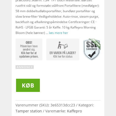
præcision) Skærm: 7,84” TFT touch Materiale: Børstet
rustfrit stål og formstøbt stålfront Portafiltere (medfølger):
58 mm dobbeltudløbsportafilter, bundløst portafilter og
slow brew-filter Vedligeholdelse: Auto-rinse, steam-purge,
backflush og afkalkningspåmindelse Certificeringer: CE ·
RoHS · LFGB Garanti: 5 år Kaffe: 10 kg Kaffepro Morning
Bloom (hele bønner) …
læs mere her
KØB
Varenummer (SKU):
3e65313dcc23
Kategori:
Tamper station
Varemærke:
Kaffepro