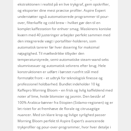
ekstraktionen i realtid på en live trykgraf, gem opskrifter,
og eksporter dine mest præcise profiler. Aspire Expert
understøtter også automatiserede programmer til pour-
over, filterkaffe og cold brew – hvilket gør den til en
komplet kaffestation for enhver smag. Maskinens koniske
kværn med 40 justeringer arbejder perfekt sammen med
den integrerede vægt i portafilter-holderen, som
automatisk tarerer før hver dosering for maksimal
nøjagtighed. Til mælkedrikke tilbyder den
temperaturstyrede, semi-automatiske steam-wand seks
skumniveauer og automatisk selvrens efter brug. Hele
konstruktionen er udført i børstet rustfrit stål med
formstøbt front – et udtryk for teknologisk finesse og
professionel holdbarhed. Bundlet indeholder 10 kg
Kaffepro Morning Bloom – en frisk og livlig kaffeblend med
noter af lime, hvide blomster og jasmin. Den består af
100% Arabica-bønner fra Etiopien (Sidamo-regionen) og er
let ristet for at fremhæve de florale og citrusagtige
nuancer. Med sin klare krop og livlige syrlighed passer
Morning Bloom perfekt til Aspire Expert’s avancerede
trykprofiler og pour-over-programmer, hvor hver detalje i