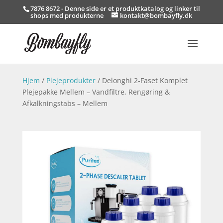
7876 8672 - Denne side er et produktkatalog og linker til
shops med produkterne
kontakt@bombayfly.dk
Hjem
/
Plejeprodukter
/ Delonghi 2-Faset Komplet
Plejepakke Mellem – Vandfiltre, Rengøring &
Afkalkningstabs – Mellem