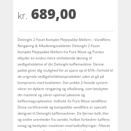
som
4.9
689,00
ud af 5
baseret på
kr.
kundebedøm
melser
Delonghi 2-Faset Komplet Plejepakke Mellem – Vandfiltre,
Rengøring & Afkalkningstabletter Delonghi 2-Faset
Komplet Plejepakke Mellem fra Pure Wave og Puritex
tilbyder en endnu mere omfattende løsning til
vedligeholdelse af din Delonghi kaffemaskine. Denne
pakke giver dig mulighed for at spare op til 65% i forhold til
de originale vedligeholdelsesprodukter uden at gå på
kompromis med kvaliteten. Det unikke 2-fasede system
sikrer en dybere rengøring og afkalkning, som beskytter
din maskine og sikrer optimal ydeevne og
kaffesmagsoplevelse. Indhold: 6x Pure Wave vandfiltre:
Disse certificerede og kompatible vandfiltre er specielt
designet til Delonghi kaffemaskiner. De fjerner kalk, klor
og andre urenheder fra vandet, hvilket forbedrer kaffens
smag og beskytter maskinen mod kalkaflejringer. Filteret