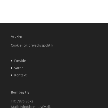
Artikler
Cookie- og privatlivspolitik
Forside
Varer
Kontakt
BombayFly
Tlf: 7876 8672
Mail:
info@bombayfly.dk