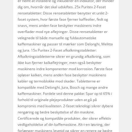
er nemt at installere og inkluderer en indikator, der minder
dig om, hvornår det skal udskiftes. 25x Puritex 2-Faset
rensetabletter: Disse rensetabletter benytter et unikt 2-
faset system, hvor første fase fjerner kaffeolier, fedt og
snavs, mens anden fase beskytter maskinens indre
overflader mod nye aflejringer. Disse rensetabletter er
velegnede til både manuelle og fuldautomatiske
kaffemaskiner og passer til mærker som Delonghi, Melitta
og Jura. 15x Puritex 2-Faset afkalkningstabletter:
Afkalkningstabletterne sikrer en grundig afkalkning, som
ikke kun fjerner kalkaflejringer, men også beskytter
maskinens indre komponenter mod korrosion. Første fase
opløser kalken, mens anden fase beskytter maskinens
kabler og termoblokke mod skader. Tabletterne er
kompatible med Delonghi, Jura, Bosch og mange andre
kaffemaskiner. Fordele ved denne pakke: Spar op til 65% i
forhold til originale plejeprodukter uden at gå på
kompromis med kvaliteten. 2-faset teknologi sikrer dybere
rengøring og bedre beskyttelse af din maskine.
Certificerede og kompatible produkter, der sikrer effektiv
vedligeholdelse af din kaffemaskine. Alt-i-en løsning, der
forlænger maskinens levetid og sikrer en renere og bedre