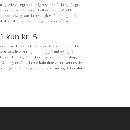
ragtede varegruppe . Og hey - du får jo også lige
 der er mange der køber Indlægslade til AIVIQ
 kæmpe udvalg kan du helt sikkert finde noget du
 skal betale til showroom og butikker på dyre
1 kun kr. 5
 varer skal kunne returneres i 14 dage. efter du har
r, at alle varer og priser ligger online, og det
 super hurtigt, det er bare lige at finde de shop,
ns åbningstid. Når du har købt dine varer, sendes de
r længe forbi - i dag handler vi online og det er slut