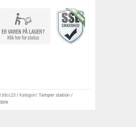
13dcc23
Kategori:
Tamper station
dele