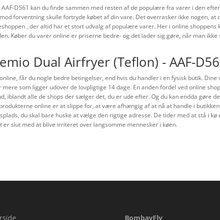
) - AAF-D561 kan du finde sammen med resten af de populære fra varer i den eftert
u mod forventning skulle fortryde købet af din vare. Det overrasker ikke nogen, at
eshoppen , der altid har et stort udvalg af populære varer. Her i online shoppens
iden. Køber du varer online er priserne bedre- og det lader sig gøre, når man ikke
remio Dual Airfryer (Teflon) - AAF-D56
 online, får du nogle bedre betingelser, end hvis du handler i en fysisk butik. Dine
 mere som ligger udover de lovpligtige 14 dage. En anden fordel ved online shops e
bud, iblandt alle de shops der sælger det, du er ude efter. Og du kan endda gøre det
produkterne online er at slippe for, at være afhængig af at nå at handle i butikke
ejdsplads, du skal bare huske at vælge den rigtige adresse. De tider med at stå i kø e
 er slut med at blive irriteret over langsomme mennesker i køen.
rside
BombayFly