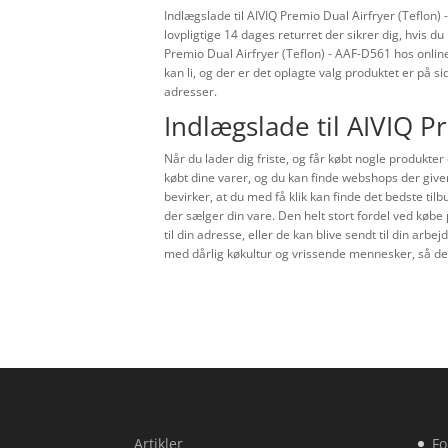
Indlægslade til AIVIQ Premio Dual Airfryer (Teflon
lovpligtige 14 dages returret der sikrer dig, hvis d
Premio Dual Airfryer (Teflon) - AAF-D561 hos onlin
kan li, og der er det oplagte valg produktet er på s
adresser.
Indlægslade til AIVIQ P
Når du lader dig friste, og får købt nogle produkter
købt dine varer, og du kan finde webshops der giver
bevirker, at du med få klik kan finde det bedste til
der sælger din vare. Den helt stort fordel ved købe 
til din adresse, eller de kan blive sendt til din arb
med dårlig køkultur og vrissende mennesker, så det
Artikler
Fo