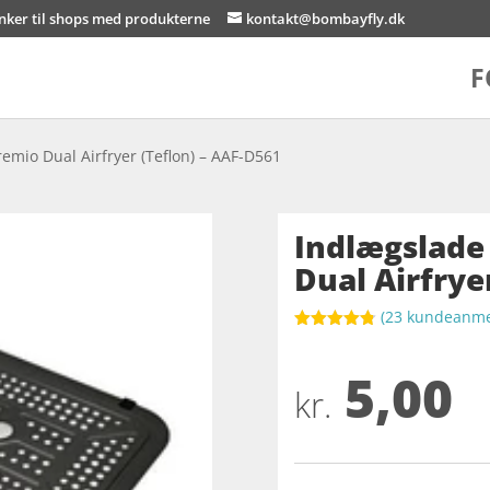
inker til shops med produkterne
kontakt@bombayfly.dk
F
remio Dual Airfryer (Teflon) – AAF-D561
Indlægslade 
Dual Airfrye
(
23
kundeanmel
Bedømt
som
4.8
5,00
ud af 5
baseret på
kr.
kundebedøm
melser