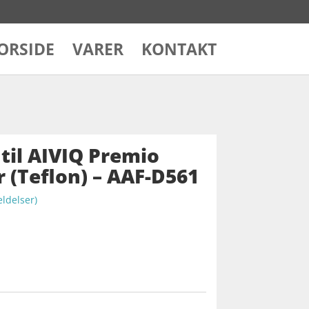
ORSIDE
VARER
KONTAKT
til AIVIQ Premio
r (Teflon) – AAF-D561
delser)