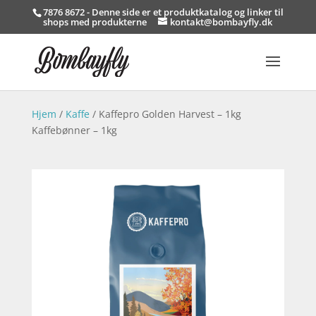
7876 8672 - Denne side er et produktkatalog og linker til
shops med produkterne
kontakt@bombayfly.dk
Hjem
/
Kaffe
/ Kaffepro Golden Harvest – 1kg
Kaffebønner – 1kg