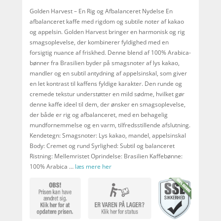
Golden Harvest – En Rig og Afbalanceret Nydelse En
afbalanceret kaffe med rigdom og subtile noter af kakao
og appelsin. Golden Harvest bringer en harmonisk og rig
smagsoplevelse, der kombinerer fyldighed med en
forsigtig nuance af friskhed. Denne blend af 100% Arabica-
bønner fra Brasilien byder på smagsnoter af lys kakao,
mandler og en subtil antydning af appelsinskal, som giver
en let kontrast til kaffens fyldige karakter. Den runde og
cremede tekstur understøtter en mild sødme, hvilket gør
denne kaffe ideel til dem, der ønsker en smagsoplevelse,
der både er rig og afbalanceret, med en behagelig
mundfornemmelse og en varm, tilfredsstillende afslutning.
Kendetegn: Smagsnoter: Lys kakao, mandel, appelsinskal
Body: Cremet og rund Syrlighed: Subtil og balanceret
Ristning: Mellemristet Oprindelse: Brasilien Kaffebønne:
100% Arabica …
læs mere her