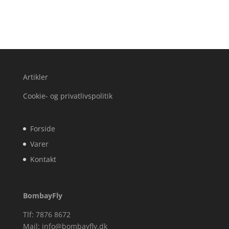
Artikler
Cookie- og privatlivspolitik
Forside
Varer
Kontakt
BombayFly
Tlf: 7876 8672
Mail:
info@bombayfly.dk