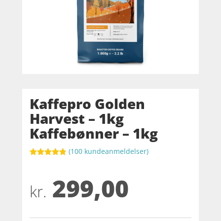
Kaffepro Golden
Harvest – 1kg
Kaffebønner – 1kg
(
100
kundeanmeldelser)
Bedømt
som
4.8
299,00
ud af 5
baseret på
kr.
kundebedøm
melser