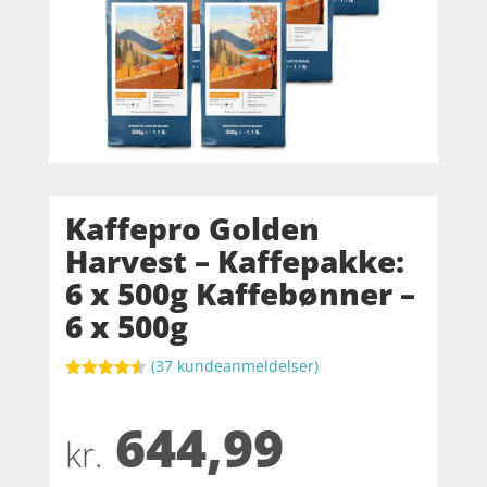
Kaffepro Golden
Harvest – Kaffepakke:
6 x 500g Kaffebønner –
6 x 500g
(
37
kundeanmeldelser)
Bedømt
som
4.5
644,99
ud af 5
baseret
kr.
på
kundebedø
mmelser