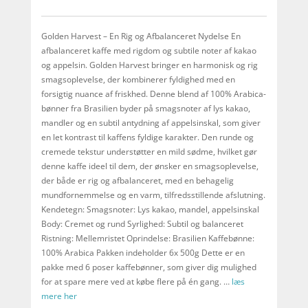
Golden Harvest – En Rig og Afbalanceret Nydelse En
afbalanceret kaffe med rigdom og subtile noter af kakao
og appelsin. Golden Harvest bringer en harmonisk og rig
smagsoplevelse, der kombinerer fyldighed med en
forsigtig nuance af friskhed. Denne blend af 100% Arabica-
bønner fra Brasilien byder på smagsnoter af lys kakao,
mandler og en subtil antydning af appelsinskal, som giver
en let kontrast til kaffens fyldige karakter. Den runde og
cremede tekstur understøtter en mild sødme, hvilket gør
denne kaffe ideel til dem, der ønsker en smagsoplevelse,
der både er rig og afbalanceret, med en behagelig
mundfornemmelse og en varm, tilfredsstillende afslutning.
Kendetegn: Smagsnoter: Lys kakao, mandel, appelsinskal
Body: Cremet og rund Syrlighed: Subtil og balanceret
Ristning: Mellemristet Oprindelse: Brasilien Kaffebønne:
100% Arabica Pakken indeholder 6x 500g Dette er en
pakke med 6 poser kaffebønner, som giver dig mulighed
for at spare mere ved at købe flere på én gang. …
læs
mere her