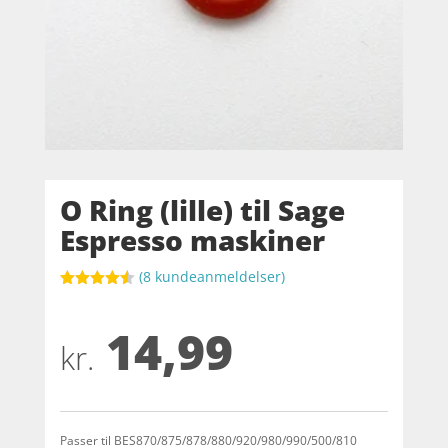
O Ring (lille) til Sage
Espresso maskiner
(
8
kundeanmeldelser)
Bedømt
som
4.5
14,99
ud af 5
baseret
kr.
på
kundebedø
mmelser
Passer til BES870/875/878/880/920/980/990/500/810