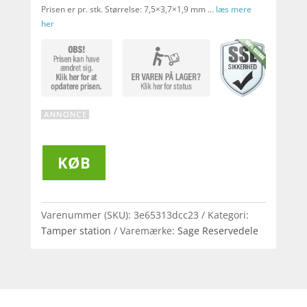
Prisen er pr. stk. Størrelse: 7,5×3,7×1,9 mm …
læs mere
her
KØB
Varenummer (SKU):
3e65313dcc23
Kategori:
Tamper station
Varemærke:
Sage Reservedele