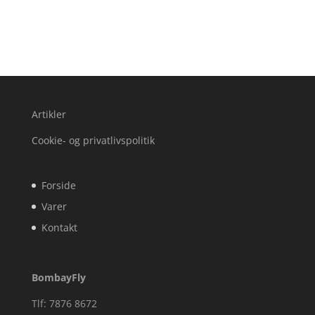
Artikler
Cookie- og privatlivspolitik
Forside
Varer
Kontakt
BombayFly
Tlf: 7876 8672