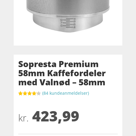
Sopresta Premium
58mm Kaffefordeler
med Valnød – 58mm
(
84
kundeanmeldelser)
Bedømt
som
4.2
423,99
ud af 5
baseret
kr.
på
kundebedø
mmelser