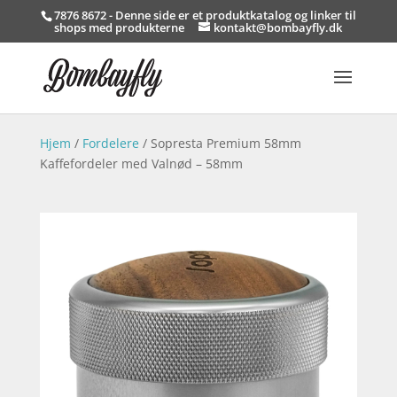
7876 8672 - Denne side er et produktkatalog og linker til
shops med produkterne
kontakt@bombayfly.dk
Hjem
/
Fordelere
/ Sopresta Premium 58mm
Kaffefordeler med Valnød – 58mm