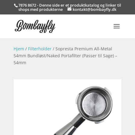
7876 8672 - Denne side er et produktkatalog og linker til
shops med produkterne
kontakt@bombayfly.dk
Hjem
/
Filterholder
/ Sopresta Premium All-Metal
54mm Bundløst/Naked Portafilter (Passer til Sage) –
54mm