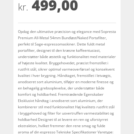
499,00
baseret
kr.
på
kundebedø
mmelser
Opdag den ultimative præcision og elegance med Sopresta
Premium All-Metal 54mm Bundløst/Naked Portafilter,
perfekt til Sage-espressomaskiner. Dette fuldt metal
portafilter, designet til den kræsne kaffeentusiast,
understøtter både æstetik og funktionalitet med materialer
af højeste kvalitet. Bryggehovedet, præcist fremstillet i
rustfrit stål, sikrer optimal varmeoverførsel og konsekvent
kvalitet i hver brygning. Håndtaget, fremstillet i letvægts,
anodiseret sort aluminium, tilføjer en moderne finesse og
en behagelig grebsoplevelse, der understøtter både
komfort og holdbarhed. Fremtrædende Egenskaber
Eksklusivt håndtag i anodiseret sort aluminium, der
kombinerer stil med funktionalitet Høj kvalitets rustfrit stål
i bryggehoved og filter for uovertruffen varmestabilitet og
holdbarhed Designet til at levere en ren og uforstyrret
ekstraktion, hvilket fremmer den rene smag og fulde
aroma af din espresso Tekniske Specifikationer Varetype: