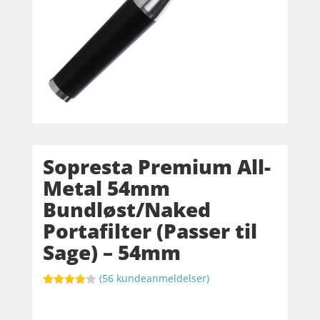
Sopresta Premium All-
Metal 54mm
Bundløst/Naked
Portafilter (Passer til
Sage) – 54mm
(
56
kundeanmeldelser)
Bedømt
som
4.1
ud af 5