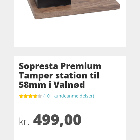
Sopresta Premium
Tamper station til
58mm i Valnød
(
101
kundeanmeldelser)
Bedømt
som
4
499,00
ud af 5
baseret
kr.
på
kundebed
ømmelse
r