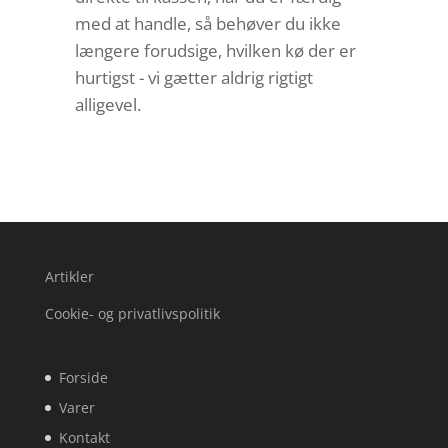
med at handle, så behøver du ikke
længere forudsige, hvilken kø der er
hurtigst - vi gætter aldrig rigtigt
alligevel.
Artikler
Cookie- og privatlivspolitik
Forside
Varer
Kontakt