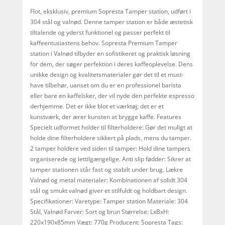
Flot, eksklusiv, premium Sopresta Tamper station, udført i
304 stål og valnød. Denne tamper station er både æstetisk
tiltalende og yderst funktionel og passer perfekt til
kaffeentusiastens behov. Sopresta Premium Tamper
station i Valnød tilbyder en sofistikeret og praktisk løsning
for dem, der søger perfektion i deres kaffeoplevelse. Dens
unikke design og kvalitetsmaterialer gør det til et must-
have tilbehør, uanset om du er en professionel barista
eller bare en kaffelsker, der vil nyde den perfekte espresso
derhjemme. Det er ikke blot et værktøj; det er et
kunstværk, der ærer kunsten at brygge kaffe. Features
Specielt udformet holder til filterholdere: Gør det muligt at
holde dine filterholdere sikkert på plads, mens du tamper.
2 tamper holdere ved siden til tamper: Hold dine tampers
organiserede og lettilgængelige. Anti slip fødder: Sikrer at
tamper stationen står fast og stabilt under brug. Lækre
Valnød og metal materialer: Kombinationen af solidt 304
stål og smukt valnød giver et stilfuldt og holdbart design.
Specifikationer: Varetype: Tamper station Materiale: 304
Stål, Valnød Farver: Sort og brun Størrelse: LxBxH:
220x190x85mm Vægt: 770g Producent: Sopresta Tags: