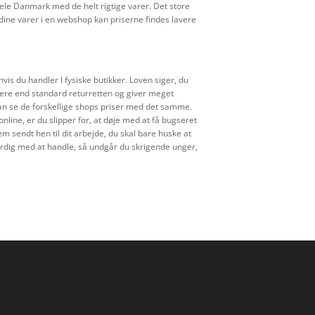
le Danmark med de helt rigtige varer. Det store
e dine varer i en webshop kan priserne findes lavere
vis du handler I fysiske butikker. Loven siger, du
 mere end standard returretten og giver meget
 kan se de forskellige shops priser med det samme.
nline, er du slipper for, at døje med at få bugseret
dem sendt hen til dit arbejde, du skal bare huske at
 færdig med at handle, så undgår du skrigende unger,