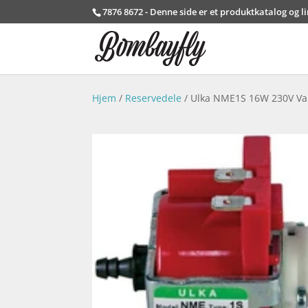
7876 8672 - Denne side er et produktkatalog og l
Hjem
/
Reservedele
/ Ulka NME1S 16W 230V V