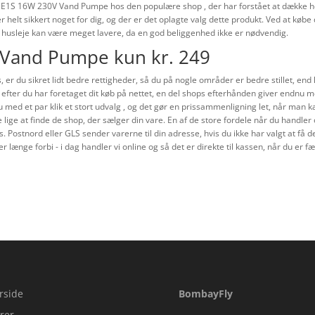
NME1S 16W 230V Vand Pumpe hos den populære shop , der har forstået at dække he
er helt sikkert noget for dig, og der er det oplagte valg dette produkt. Ved at køb
om husleje kan være meget lavere, da en god beliggenhed ikke er nødvendig.
Vand Pumpe kun kr. 249
r du sikret lidt bedre rettigheder, så du på nogle områder er bedre stillet, end h
e. efter du har foretaget dit køb på nettet, en del shops efterhånden giver endnu
u med et par klik et stort udvalg , og det gør en prissammenligning let, når man
lige at finde de shop, der sælger din vare. En af de store fordele når du handler o
ks. Postnord eller GLS sender varerne til din adresse, hvis du ikke har valgt at få 
er længe forbi - i dag handler vi online og så det er direkte til kassen, når du er
rside
BombayFly
rer