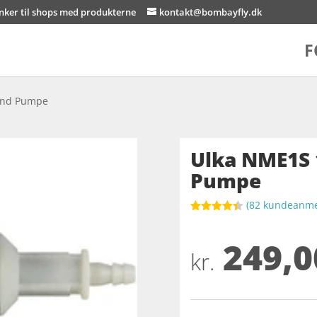
inker til shops med produkterne
kontakt@bombayfly.dk
F
and Pumpe
Ulka NME1S 
Pumpe
(
82
kundeanmel
Bedømt
som
4.4
249,0
ud af 5
baseret
kr.
på
kundebedø
mmelser