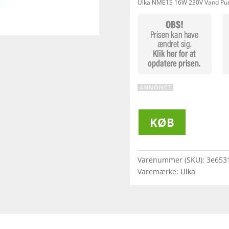
Ulka NME1S 16W 230V Vand P
KØB
Varenummer (SKU):
3e653
Varemærke:
Ulka