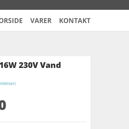
ORSIDE
VARER
KONTAKT
16W 230V Vand
delser)
0