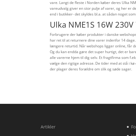
vare. Langt de fleste i Norden køber deres Ulka 
vareudvalg giver en stor pulje af varer, og her er d
end i butikker- det skyldes bl.a. at sådan noget s
Ulka NME1S 16W 230V 
Forbrugere der køber produkter i danske webshops, e
har ret til at returnere dine varer indenfor 14 dag
længere returtid. Når webshops ligger online, får d
Og du kan endda gøre det super hurtigt, det er bare 
alle varerne hjem til dig selv. Et fragtfirma som f.e
vælge den rigtige adresse. De tider med at stå i kø 
der plager deres forældre om slik og søde sager.
Artikler
Fo
Va