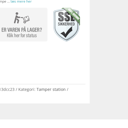
umpe …
læs mere her
13dcc23
Kategori:
Tamper station