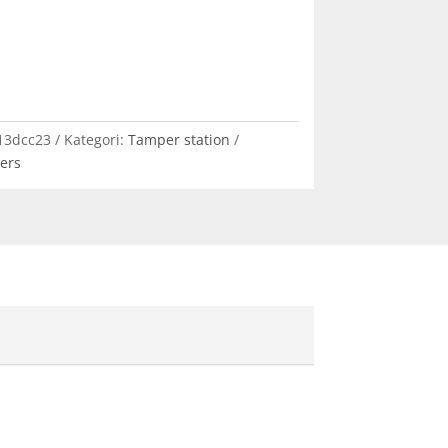
13dcc23
Kategori:
Tamper station
ters