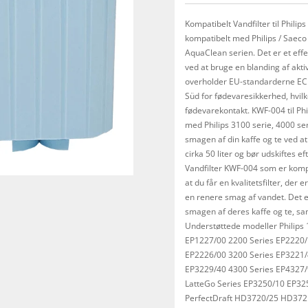
Kompatibelt Vandfilter til Phili
kompatibelt med Philips / Saeco k
AquaClean serien. Det er et effek
ved at bruge en blanding af aktivt
overholder EU-standarderne EC1
Süd for fødevaresikkerhed, hvilke
fødevarekontakt. KWF-004 til P
med Philips 3100 serie, 4000 seri
smagen af ​​din kaffe og te ved at
cirka 50 liter og bør udskiftes ef
Vandfilter KWF-004 som er kompa
at du får en kvalitetsfilter, der
en renere smag af vandet. Det e
smagen af ​​deres kaffe og te, sa
Understøttede modeller Philip
EP1227/00 2200 Series EP2220
EP2226/00 3200 Series EP3221
EP3229/40 4300 Series EP4327/
LatteGo Series EP3250/10 EP3
PerfectDraft HD3720/25 HD37