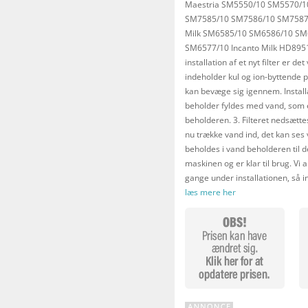
Maestria SM5550/10 SM5570/10
SM7585/10 SM7586/10 SM7587/
Milk SM6585/10 SM6586/10 SM6
SM6577/10 Incanto Milk HD8951
installation af et nyt filter er det
indeholder kul og ion-byttende p
kan bevæge sig igennem. Installa
beholder fyldes med vand, som er 
beholderen. 3. Filteret nedsætte
nu trække vand ind, det kan ses 
beholdes i vand beholderen til de
maskinen og er klar til brug. Vi a
gange under installationen, så i
læs mere her