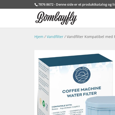
7876 8672 - Denne side er et produktkatalog og l
Hjem
/
Vandfilter
/ Vandfilter Kompatibel med P