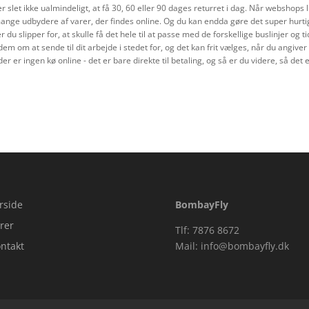
slet ikke ualmindeligt, at få 30, 60 eller 90 dages returret i dag. Når webshops lig
nge udbydere af varer, der findes online. Og du kan endda gøre det super hurtigt
r du slipper for, at skulle få det hele til at passe med de forskellige buslinjer og
m om at sende til dit arbejde i stedet for, og det kan frit vælges, når du angiver 
er ingen kø online - det er bare direkte til betaling, og så er du videre, så det 
rside
BombayFly
rer
Tlf: 7876 8672
ntakt
Mail:
info@bombayfly.dk