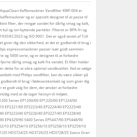
ps AquaClean Kaffemaskiner Vandfilter KWF-004 er
affemaskiner og er specielt designet til at passe til
tivt filter, der rengør vandet for dårlig smag og kalk,
 kul og ion-byttende partikler. Filteret er BPA-fri og
935/EC2023 og ISO 9001. Det er også testet af TüV
t giver dig den sikkerhed, at det er godkendt til brug i
hilips espressomaskiner passer især godt sammen
e og 5000 serie, og er designet til at forbedre
 fjerne dårlig smag og kalk fra vandet. Et filter holder
ter dette for at sikre optimal vandkvalitet. Ved at vælge
tibelt med Philips vandfilter, kan du være sikker på
 er godkendt til brug i fødevarekontakt og som giver dig
r et godt valg for dem, der ønsker at forbedre
mtidig med at de tager hensyn til miljøet.
s 1200 Series EP1200/00 EP1220/00 EP1224/00
/10 EP2221/00 EP2223/40 EP2224/40 EP2225/40
/40 EP3223/40 EP3226/40 EP3227/40 EP3228/40
90 EP4329/90 5400 Series EP5447/90 EP5448/90
252/10 EP3254/10 EP3256/10 EP3258/10 EP3259/10
21/25 HD3724/25 HD3726/25 HD3728/25 Saeco Gran