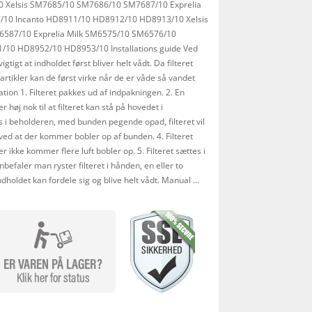
 Xelsis SM7685/10 SM7686/10 SM7687/10 Exprelia
10 Incanto HD8911/10 HD8912/10 HD8913/10 Xelsis
587/10 Exprelia Milk SM6575/10 SM6576/10
/10 HD8952/10 HD8953/10 Installations guide Ved
 vigtigt at indholdet først bliver helt vådt. Da filteret
artikler kan de først virke når de er våde så vandet
tion 1. Filteret pakkes ud af indpakningen. 2. En
høj nok til at filteret kan stå på hovedet i
s i beholderen, med bunden pegende opad, filteret vil
ved at der kommer bobler op af bunden. 4. Filteret
r ikke kommer flere luft bobler op. 5. Filteret sættes i
nbefaler man ryster filteret i hånden, en eller to
ndholdet kan fordele sig og blive helt vådt. Manual …