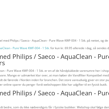
el med Philips / Saeco - AquaClean - Pure Wave KWF-004 - 1 Stk. på nettet, og de 
quaClean - Pure Wave KWF-004 - 1 Stk.
for kun kr. 69.95
allerede i dag, så sendes d
med Philips / Saeco - AquaClean - Pu
rs
ean - Pure Wave KWF-004 - 1 Stk. er en af de håndplukkede varenumre her i shoppe
n vare. Mange er udmærket klar over, at man køber din Vandfilter Kompatibel med
ndt de førende i Norden inden for branchen. Det store vareudvalg giver en stor pul
r online sparer du penge- fordi webshoppen ikke har udgifter til en fysisk butik.
med Philips / Saeco - AquaClean - Pu
idt bedre, som du ikke nødvendigvis får i fysiske butikker. Webshop skal følge dansk