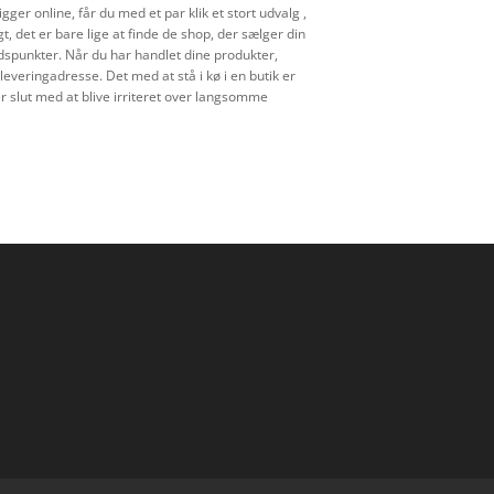
ger online, får du med et par klik et stort udvalg ,
, det er bare lige at finde de shop, der sælger din
 tidspunkter. Når du har handlet dine produkter,
leveringadresse. Det med at stå i kø i en butik er
er slut med at blive irriteret over langsomme