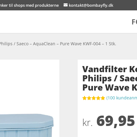
inker til shops med produkterne
kontakt@bombayfly.dk
F
hilips / Saeco – AquaClean – Pure Wave KWF-004 – 1 Stk.
Vandfilter 
Philips / Sa
Pure Wave KW
(
100
kundeanme
Bedømt
som
4.9
69,95
ud af 5
baseret på
kr.
kundebedøm
melser