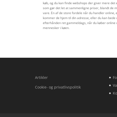
køb, og du kan finde webshops der giver mere det er 
som gør det let at sammenligne priser, blandt de ma
vare. En af de store fordele når du handler online, e
kommer de hjem til din adresse, eller du kan bede de
efterhånden ret gammeldags, når du køber online der 
mennesker i køen.
Artikler
Fo
Va
Cookie- og privatlivspolitik
Ko