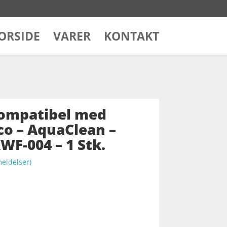
ORSIDE
VARER
KONTAKT
Kompatibel med
eco – AquaClean –
F-004 – 1 Stk.
ldelser)