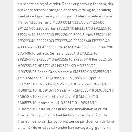
en renere smag af vandet. Det er et godt valg for dem, der
ønsker at forbedre smagen af ​​deres kaffe og te, samtidig
med at de tager hensyn til miljøet. Understøttede modeller
Philips 1200 Series EP1200/00 EP1220/00 EP1224/00
EP1227/00 2200 Series EP2220/10 EP2221/00 EP2223/40
EP2224/40 EP2225/40 EP2226/00 3200 Series EP3221/40
EP3223/40 EP3226/40 EP3227/40 EP3228/40 EP3229/40
4300 Series EP4327/90 EP4329/90 5400 Series EP5447/90
EP5448/90 LatteGo Series EP3250/10 EP3252/10
EP3254/10 EP3256/10 EP3258/10 EP3259/10 PerfectDraft
HD3720/25 HD3721/25 HD3724/25 HD3726/25
HD3728/25 Saeco Gran Maestria SM5550/10 SM5570/10
Xelsis SM7685/10 SM7686/10 SM7687/10 Exprelia
SM7585/10 SM7586/10 SM7587/10 Incanto HD8911/10
HD8912/10 HD8913/10 Xelsis Milk SM6585/10 SM6586/10
SM6587/10 Exprelia Milk SM6575/10 SM6576/10
SM6577/10 Incanto Milk HD8951/10 HD8952/10
HD8953/10 Installations guide Ved installation af et nyt
filter er det vigtigt at indholdet først bliver helt vådt. Da
filteret indeholder kul og ion-byttende partikler kan de først
virke når de er våde så vandet kan bevæge sig igennem.