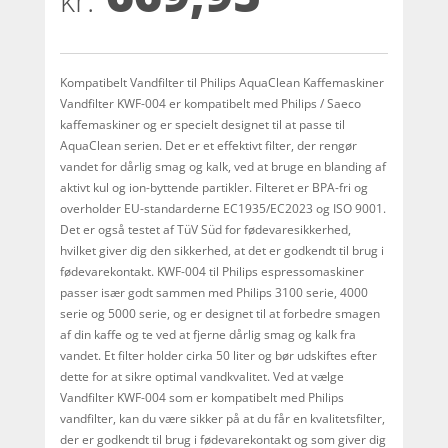
kr.
mmelser
Kompatibelt Vandfilter til Philips AquaClean Kaffemaskiner
Vandfilter KWF-004 er kompatibelt med Philips / Saeco
kaffemaskiner og er specielt designet til at passe til
AquaClean serien. Det er et effektivt filter, der rengør
vandet for dårlig smag og kalk, ved at bruge en blanding af
aktivt kul og ion-byttende partikler. Filteret er BPA-fri og
overholder EU-standarderne EC1935/EC2023 og ISO 9001.
Det er også testet af TüV Süd for fødevaresikkerhed,
hvilket giver dig den sikkerhed, at det er godkendt til brug i
fødevarekontakt. KWF-004 til Philips espressomaskiner
passer især godt sammen med Philips 3100 serie, 4000
serie og 5000 serie, og er designet til at forbedre smagen
af ​​din kaffe og te ved at fjerne dårlig smag og kalk fra
vandet. Et filter holder cirka 50 liter og bør udskiftes efter
dette for at sikre optimal vandkvalitet. Ved at vælge
Vandfilter KWF-004 som er kompatibelt med Philips
vandfilter, kan du være sikker på at du får en kvalitetsfilter,
der er godkendt til brug i fødevarekontakt og som giver dig