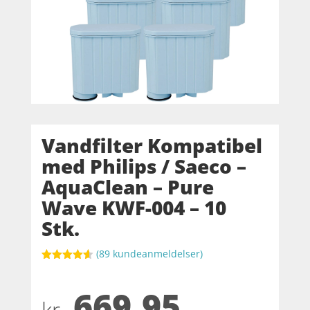
Vandfilter Kompatibel
med Philips / Saeco –
AquaClean – Pure
Wave KWF-004 – 10
Stk.
(
89
kundeanmeldelser)
Bedømt
som
4.6
669,95
ud af 5
baseret på
kundebedø