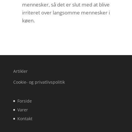
mennesker, så det er slut med at blive
irriteret over langsomme mennesker i
køen.
Artikler
Cookie- og privatlivspolitik
Forside
Varer
Kontakt