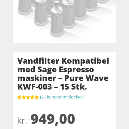
Vandfilter Kompatibel
med Sage Espresso
maskiner – Pure Wave
KWF-003 – 15 Stk.
(
21
kundeanmeldelser)
Bedømt
som
5
ud
949,00
af 5
baseret på
kr.
kundebedøm
melser