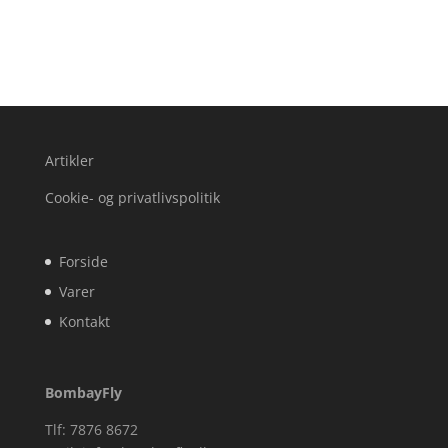
Artikler
Cookie- og privatlivspolitik
Forside
Varer
Kontakt
BombayFly
Tlf: 7876 8672