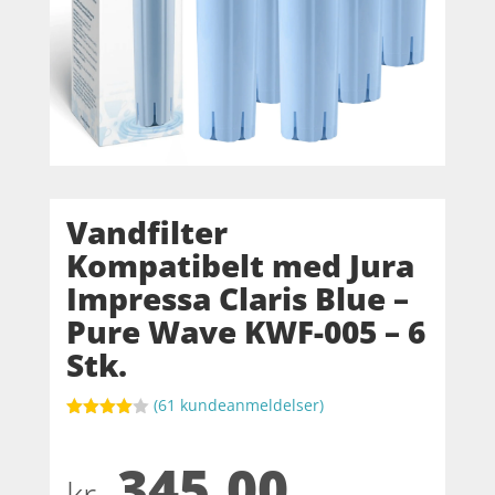
Vandfilter
Kompatibelt med Jura
Impressa Claris Blue –
Pure Wave KWF-005 – 6
Stk.
(
61
kundeanmeldelser)
Bedømt
som
4
345,00
ud af 5
baseret
på