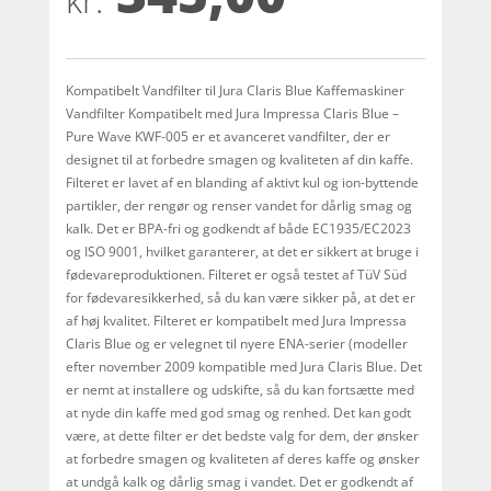
kr.
kundebed
ømmelse
r
Kompatibelt Vandfilter til Jura Claris Blue Kaffemaskiner
Vandfilter Kompatibelt med Jura Impressa Claris Blue –
Pure Wave KWF-005 er et avanceret vandfilter, der er
designet til at forbedre smagen og kvaliteten af ​​din kaffe.
Filteret er lavet af en blanding af aktivt kul og ion-byttende
partikler, der rengør og renser vandet for dårlig smag og
kalk. Det er BPA-fri og godkendt af både EC1935/EC2023
og ISO 9001, hvilket garanterer, at det er sikkert at bruge i
fødevareproduktionen. Filteret er også testet af TüV Süd
for fødevaresikkerhed, så du kan være sikker på, at det er
af høj kvalitet. Filteret er kompatibelt med Jura Impressa
Claris Blue og er velegnet til nyere ENA-serier (modeller
efter november 2009 kompatible med Jura Claris Blue. Det
er nemt at installere og udskifte, så du kan fortsætte med
at nyde din kaffe med god smag og renhed. Det kan godt
være, at dette filter er det bedste valg for dem, der ønsker
at forbedre smagen og kvaliteten af ​​deres kaffe og ønsker
at undgå kalk og dårlig smag i vandet. Det er godkendt af