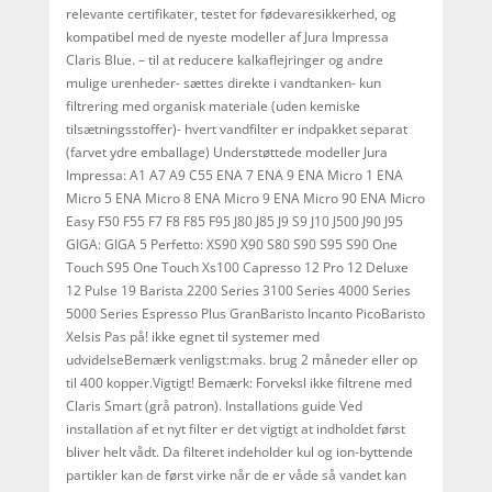
relevante certifikater, testet for fødevaresikkerhed, og
kompatibel med de nyeste modeller af Jura Impressa
Claris Blue. – til at reducere kalkaflejringer og andre
mulige urenheder- sættes direkte i vandtanken- kun
filtrering med organisk materiale (uden kemiske
tilsætningsstoffer)- hvert vandfilter er indpakket separat
(farvet ydre emballage) Understøttede modeller Jura
Impressa: A1 A7 A9 C55 ENA 7 ENA 9 ENA Micro 1 ENA
Micro 5 ENA Micro 8 ENA Micro 9 ENA Micro 90 ENA Micro
Easy F50 F55 F7 F8 F85 F95 J80 J85 J9 S9 J10 J500 J90 J95
GIGA: GIGA 5 Perfetto: XS90 X90 S80 S90 S95 S90 One
Touch S95 One Touch Xs100 Capresso 12 Pro 12 Deluxe
12 Pulse 19 Barista 2200 Series 3100 Series 4000 Series
5000 Series Espresso Plus GranBaristo Incanto PicoBaristo
Xelsis Pas på! ikke egnet til systemer med
udvidelseBemærk venligst:maks. brug 2 måneder eller op
til 400 kopper.Vigtigt! Bemærk: Forveksl ikke filtrene med
Claris Smart (grå patron). Installations guide Ved
installation af et nyt filter er det vigtigt at indholdet først
bliver helt vådt. Da filteret indeholder kul og ion-byttende
partikler kan de først virke når de er våde så vandet kan