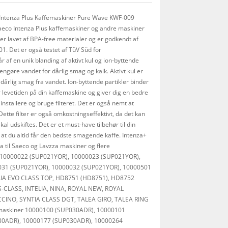
o Intenza Plus Kaffemaskiner Pure Wave KWF-009
aeco Intenza Plus kaffemaskiner og andre maskiner
er lavet af BPA-free materialer og er godkendt af
. Det er også testet af TüV Süd for
r af en unik blanding af aktivt kul og ion-byttende
 rengøre vandet for dårlig smag og kalk. Aktivt kul er
 dårlig smag fra vandet. Ion-byttende partikler binder
er levetiden på din kaffemaskine og giver dig en bedre
nstallere og bruge filteret. Det er også nemt at
Dette filter er også omkostningseffektivt, da det kan
kal udskiftes. Det er et must-have tilbehør til din
 at du altid får den bedste smagende kaffe. Intenza+
la til Saeco og Lavzza maskiner og flere
o 10000022 (SUP021YOR), 10000023 (SUP021YOR),
031 (SUP021YOR), 10000032 (SUP021YOR), 10000501
LIA EVO CLASS TOP, HD8751 (HD8751), HD8752
-CLASS, INTELIA, NINA, ROYAL NEW, ROYAL
CINO, SYNTIA CLASS DGT, TALEA GIRO, TALEA RING
 maskiner 10000100 (SUP030ADR), 10000101
30ADR), 10000177 (SUP030ADR), 10000264