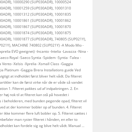
30ADR), 10000290 (SUP030ADR), 10000524
30ADR), 10001259 (SUP030ADR), 10001310
30ADR), 10001312 (SUP030ADR), 10001835
30ADR), 10001861 (SUP030ADR), 10001862
30ADR), 10001867 (SUP030ADR), 10001870
30ADR), 10001874 (SUP030ADR), 10001875
0ADR), 10001877 (SUP030ADR), 740805 (SUP021Y),
P021Y), MACHINE 740802 (SUP021Y) -A Modo Mio -
prelia EVO geeignet) -Incanto -Intelia -Lavazza -Nina -
aeco Royal -Saeco Syntia -Spidem -Syntia -Talea -
ia Vento -Xelsis -Xprelia -Xsmall Class -Gaggia
a Platinum -Gaggia Brera Installations guide Ved
 vigtigt at indholdet først bliver helt vådt. Da filteret
artikler kan de først virke når de er våde så vandet
tion 1. Filteret pakkes ud af indpakningen. 2. En
høj nok til at filteret kan stå på hovedet i
s i beholderen, med bunden pegende opad, filteret vil
ved at der kommer bobler op af bunden. 4. Filteret
r ikke kommer flere luft bobler op. 5. Filteret sættes i
nbefaler man ryster filteret i hånden, en eller to
ndholdet kan fordele sig og blive helt vådt. Manual …