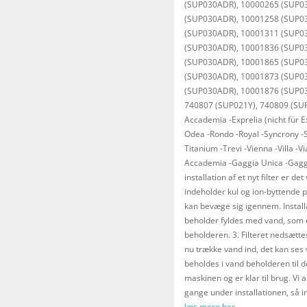
(SUP030ADR), 10000265 (SUP0
(SUP030ADR), 10001258 (SUP0
(SUP030ADR), 10001311 (SUP0
(SUP030ADR), 10001836 (SUP0
(SUP030ADR), 10001865 (SUP0
(SUP030ADR), 10001873 (SUP0
(SUP030ADR), 10001876 (SUP03
740807 (SUP021Y), 740809 (SU
Accademia -Exprelia (nicht für Ex
Odea -Rondo -Royal -Syncrony -S
Titanium -Trevi -Vienna -Villa -V
Accademia -Gaggia Unica -Gaggi
installation af et nyt filter er det
indeholder kul og ion-byttende p
kan bevæge sig igennem. Installa
beholder fyldes med vand, som er 
beholderen. 3. Filteret nedsætte
nu trække vand ind, det kan ses 
beholdes i vand beholderen til de
maskinen og er klar til brug. Vi a
gange under installationen, så i
læs mere her