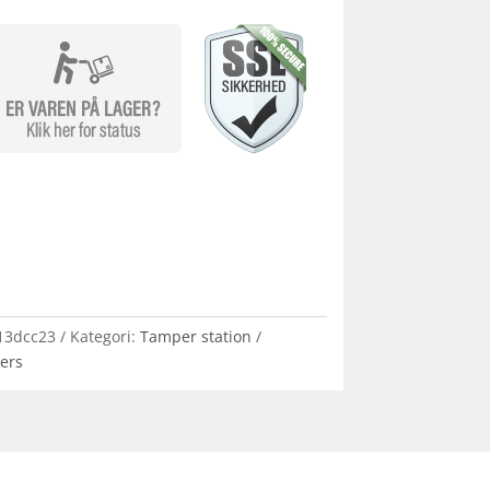
13dcc23
Kategori:
Tamper station
ters