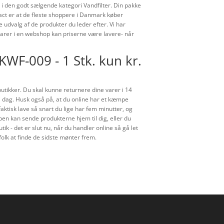
 i den godt sælgende kategori Vandfilter. Din pakke
fact er at de fleste shoppere i Danmark køber
 udvalg af de produkter du leder efter. Vi har
varer i en webshop kan priserne være lavere- når
WF-009 - 1 Stk. kun kr.
 butikker. Du skal kunne returnere dine varer i 14
t i dag. Husk også på, at du online har et kæmpe
ktisk lave så snart du lige har fem minutter, og
en kan sende produkterne hjem til dig, eller du
ik - det er slut nu, når du handler online så gå let
folk at finde de sidste mønter frem.