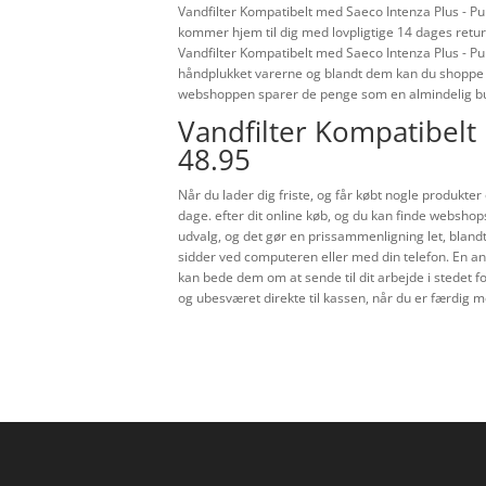
Vandfilter Kompatibelt med Saeco Intenza Plus - Pur
kommer hjem til dig med lovpligtige 14 dages returr
Vandfilter Kompatibelt med Saeco Intenza Plus - Pur
håndplukket varerne og blandt dem kan du shoppe lø
webshoppen sparer de penge som en almindelig but
Vandfilter Kompatibelt
48.95
Når du lader dig friste, og får købt nogle produkter
dage. efter dit online køb, og du kan finde webshops
udvalg, og det gør en prissammenligning let, bland
sidder ved computeren eller med din telefon. En an
kan bede dem om at sende til dit arbejde i stedet for
og ubesværet direkte til kassen, når du er færdig me