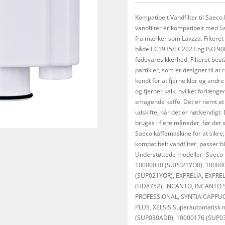
er
Kompatibelt Vandfilter til Saec
vandfilter er kompatibelt med S
fra mærker som Lavzza. Filteret 
både EC1935/EC2023 og ISO 9001
fødevaresikkerhed. Filteret bestå
partikler, som er designet til at
kendt for at fjerne klor og andre
og fjerner kalk, hvilket forlæng
smagende kaffe. Det er nemt at i
udskifte, når det er nødvendigt. 
bruges i flere måneder, før det s
Saeco kaffemaskine for at sikre,
kompatibelt vandfilter, passer b
Understøttede modeller -Saec
10000030 (SUP021YOR), 10000
(SUP021YOR), EXPRELIA, EXPRE
(HD8752), INCANTO, INCANTO S
PROFESSIONAL, SYNTIA CAPPUC
PLUS, XELSIS Superautomatisk
(SUP030ADR), 10000176 (SUP0