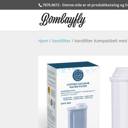
7876 8672 - Denne side er et produktkatalog og l
Hjem
/
Vandfilter
/ Vandfilter Kompatibelt med