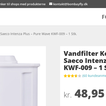
inker til shops med produkterne
kontakt@bombayfly.dk
F
 Saeco Intenza Plus – Pure Wave KWF-009 – 1 Stk.
Vandfilter 
Saeco Intenz
KWF-009 – 1 
(
60
kundeanmel
Bedømt
som
48,95
3.7
ud
af 5
kr.
baseret
på
kundebed
ømmels