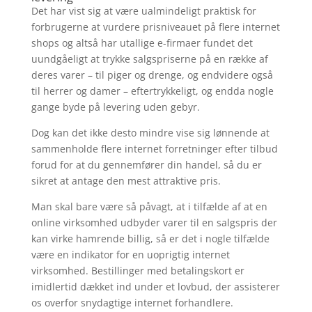
Det har vist sig at være ualmindeligt praktisk for
forbrugerne at vurdere prisniveauet på flere internet
shops og altså har utallige e-firmaer fundet det
uundgåeligt at trykke salgspriserne på en række af
deres varer – til piger og drenge, og endvidere også
til herrer og damer – eftertrykkeligt, og endda nogle
gange byde på levering uden gebyr.
Dog kan det ikke desto mindre vise sig lønnende at
sammenholde flere internet forretninger efter tilbud
forud for at du gennemfører din handel, så du er
sikret at antage den mest attraktive pris.
Man skal bare være så påvagt, at i tilfælde af at en
online virksomhed udbyder varer til en salgspris der
kan virke hamrende billig, så er det i nogle tilfælde
være en indikator for en uoprigtig internet
virksomhed. Bestillinger med betalingskort er
imidlertid dækket ind under et lovbud, der assisterer
os overfor snydagtige internet forhandlere.