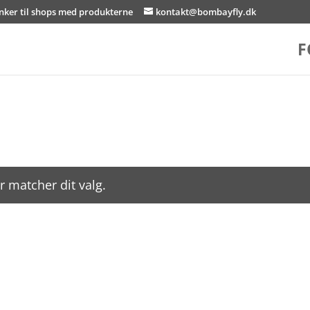
inker til shops med produkterne
kontakt@bombayfly.dk
F
r matcher dit valg.