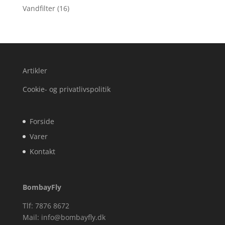
Vandfilter
(16)
Artikler
Cookie- og privatlivspolitik
Forside
Varer
Kontakt
BombayFly
Tlf: 7876 8672
Mail:
info@bombayfly.dk