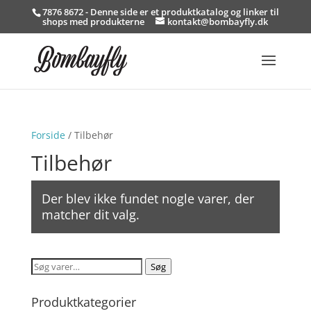
7876 8672 - Denne side er et produktkatalog og linker til
shops med produkterne
kontakt@bombayfly.dk
Forside
/ Tilbehør
Tilbehør
Der blev ikke fundet nogle varer, der
matcher dit valg.
Søg
Søg
efter:
Produktkategorier