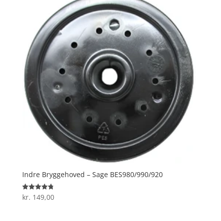
Indre Bryggehoved – Sage BES980/990/920
kr.
149,00
Vurderet
4.8
ud af 5