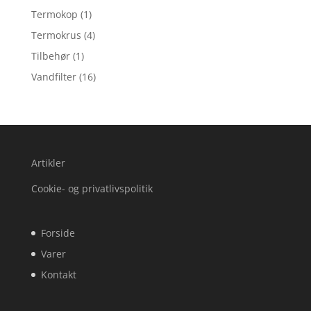
Termokop
(1)
Termokrus
(4)
Tilbehør
(1)
Vandfilter
(16)
Artikler
Cookie- og privatlivspolitik
Forside
Varer
Kontakt