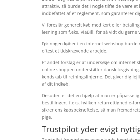
attraktiv, så burde det i nogle tilfælde være e
indbefattet af et reglement, som garanterer di
Vi foreslår generelt køb med kort eller betal
løsning som f.eks. ViaBill, for så vidt du gerne
Før nogen køber i en internet webshop burde m
oftest et tidskrævende arbejde.
Et andet forslag er at undersøge om internet s
online shoppen understøtter dansk lovgivning, s
kendskab til retningslinjerne. Det giver dig lej
af dit indkøb.
Desuden er det en hjælp at man er påpasselig
bestillingen, f.eks. hvilken returrettighed e-
sikrer ens købsbekræftelse, så man fremadrett
pige.
Trustpilot yder evigt nytt
Trustpilot frembringer nogenlunde hensigtsmæ