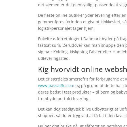
det øjemed er det øjensynligt passende at vi g
De fleste online butikker yder levering efter 
gemmenføres forinden et givent klokkeslæt, sål
logistikpersonalet tager hjem.
Enkelte e-forretninger i Danmark byder på frag
fastsat sum. Derudover kan man snuppe den pr
sig nær Kolding, Nykøbing Falster eller Humlebæ
udleveringssted.
Kig hvorvidt online webs
Det er særdeles smertefrit for forbrugerne at 
www.passat3c.com
og på grund af dette har de
deres bedst i test produkter – til børn og baby
frembyde portofri levering.
Det kan dog stadigvæk blive udbytterigt at udf
shopper, så du er tryg ved at få fat i den lavest
Du bør dog huske på, at såfremt en netshop an