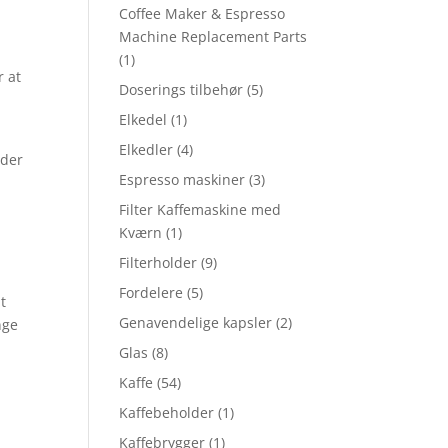
Coffee Maker & Espresso
Machine Replacement Parts
(1)
r at
Doserings tilbehør
(5)
Elkedel
(1)
Elkedler
(4)
nder
Espresso maskiner
(3)
Filter Kaffemaskine med
Kværn
(1)
Filterholder
(9)
Fordelere
(5)
t
Genavendelige kapsler
(2)
nge
Glas
(8)
Kaffe
(54)
Kaffebeholder
(1)
Kaffebrygger
(1)