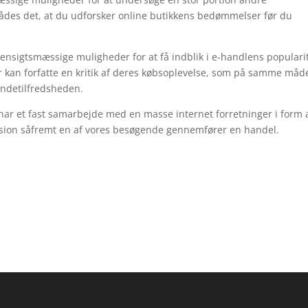
rådes det, at du udforsker online butikkens bedømmelser før du
sigtsmæssige muligheder for at få indblik i e-handlens popularit
r kan forfatte en kritik af deres købsoplevelse, som på samme måd
kundetilfredsheden.
har et fast samarbejde med en masse internet forretninger i form a
vision såfremt en af vores besøgende gennemfører en handel.