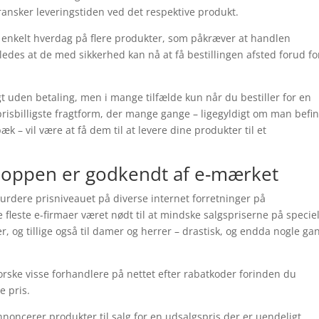
ransker leveringstiden ved det respektive produkt.
en enkelt hverdag på flere produkter, som påkræver at handlen
edes at de med sikkerhed kan nå at få bestillingen afsted forud fo
t uden betaling, men i mange tilfælde kun når du bestiller for en
isbilligste fragtform, der mange gange – ligegyldigt om man befi
k – vil være at få dem til at levere dine produkter til et
hoppen er godkendt af e-mærket
vurdere prisniveauet på diverse internet forretninger på
 fleste e-firmaer været nødt til at mindske salgspriserne på speciel
er, og tillige også til damer og herrer – drastisk, og endda nogle ga
orske visse forhandlere på nettet efter rabatkoder forinden du
e pris.
noncerer produkter til salg for en udsalgspris der er uendeligt