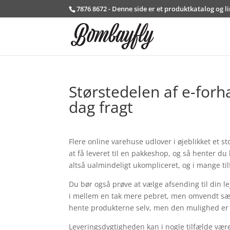
7876 8672 - Denne side er et produktkatalog og l
Størstedelen af e-forh
dag fragt
Flere online varehuse udlover i øjeblikket et 
at få leveret til en pakkeshop, og så henter d
altså ualmindeligt ukompliceret, og i mange ti
Du bør også prøve at vælge afsending til din lej
i mellem en tak mere pebret, men omvendt sær
hente produkterne selv, men den mulighed er b
Leveringsdygtigheden kan i nogle tilfælde være 