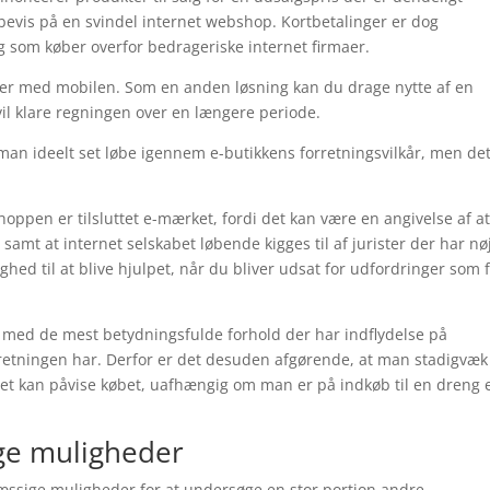
t bevis på en svindel internet webshop. Kortbetalinger er dog
g som køber overfor bedrageriske internet firmaer.
inger med mobilen. Som en anden løsning kan du drage nytte af en
 vil klare regningen over en længere periode.
an ideelt set løbe igennem e-butikkens forretningsvilkår, men det
hoppen er tilsluttet e-mærket, fordi det kan være en angivelse af a
amt at internet selskabet løbende kigges til af jurister der har nø
lighed til at blive hjulpet, når du bliver udsat for udfordringer som 
 med de mest betydningsfulde forhold der har indflydelse på
forretningen har. Derfor er det desuden afgørende, at man stadigvæk
et kan påvise købet, uafhængig om man er på indkøb til en dreng e
ige muligheder
ssige muligheder for at undersøge en stor portion andre