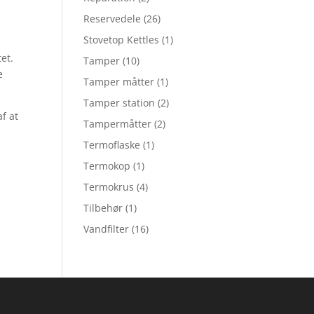
Reservedele
(26)
Stovetop Kettles
(1)
et.
Tamper
(10)
e
Tamper måtter
(1)
Tamper station
(2)
f at
Tampermåtter
(2)
Termoflaske
(1)
Termokop
(1)
Termokrus
(4)
Tilbehør
(1)
Vandfilter
(16)