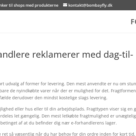
inker til shops med produkterne
kontakt@bombayfly.dk
F
andlere reklamerer med dag-til-
stort udvalg af former for levering. Den mest anvendte er nu om stu
u bare de nyindkøbte varer når der er mulighed for det. Fragtformen
lfælde derudover den mindst kostelige slags levering.
lighed eller hus eller til din arbejdsplads. Fragttypen viser sig en
deles let gængelig. Den mest letkøbte fragtmulighed er unægtelig
etinget af at du befinder dig nær e-forhandlerens lager.
ret så væsentlig når du har behov for din ordre inden for kort tid, 