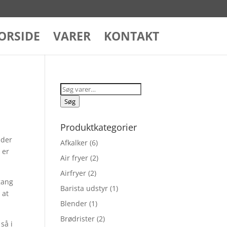
ORSIDE
VARER
KONTAKT
Søg
efter:
Søg
Produktkategorier
nder
Afkalker
(6)
 er
Air fryer
(2)
Airfryer
(2)
 gang
Barista udstyr
(1)
 at
Blender
(1)
Brødrister
(2)
så i