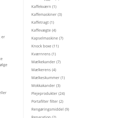
Kaffekværn
(1)
Kaffemaskiner
(3)
Kaffetragt
(1)
Kaffevægte
(4)
 er
Kapselmaskine
(7)
Knock boxe
(11)
t
Kværnrens
(1)
je
Mælkekander
(7)
følge
Mælkerens
(4)
Mælkeskummer
(1)
Mokkakander
(3)
ller
Plejeprodukter
(24)
Portafilter filter
(2)
Rengøringsmiddel
(9)
Reparation
(2)