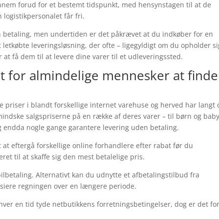
ennem forud for et bestemt tidspunkt, med hensynstagen til at de
 logistikpersonalet får fri.
n betaling, men undertiden er det påkrævet at du indkøber for en
letkøbte leveringsløsning, der ofte – ligegyldigt om du opholder si
t få dem til at levere dine varer til et udleveringssted.
t for almindelige mennesker at finde
dste priser i blandt forskellige internet varehuse og herved har langt
 mindske salgspriserne på en række af deres varer – til børn og baby
og endda nogle gange garantere levering uden betaling.
 at eftergå forskellige online forhandlere efter rabat før du
et til at skaffe sig den mest betalelige pris.
ilbetaling. Alternativt kan du udnytte et afbetalingstilbud fra
ansiere regningen over en længere periode.
 hver en tid tyde netbutikkens forretningsbetingelser, dog er det fo