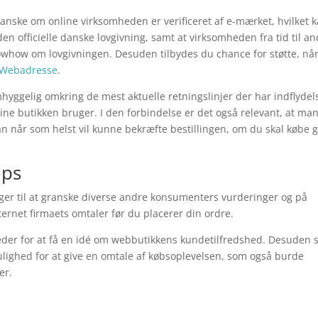
anske om online virksomheden er verificeret af e-mærket, hvilket 
en officielle danske lovgivning, samt at virksomheden fra tid til a
whow om lovgivningen. Desuden tilbydes du chance for støtte, nå
Webadresse
.
hyggelig omkring de mest aktuelle retningslinjer der har indflydel
ine butikken bruger. I den forbindelse er det også relevant, at ma
n når som helst vil kunne bekræfte bestillingen, om du skal købe 
ops
nger til at granske diverse andre konsumenters vurderinger og på
nternet firmaets omtaler før du placerer din ordre.
heder for at få en idé om webbutikkens kundetilfredshed. Desuden 
ulighed for at give en omtale af købsoplevelsen, som også burde
er.