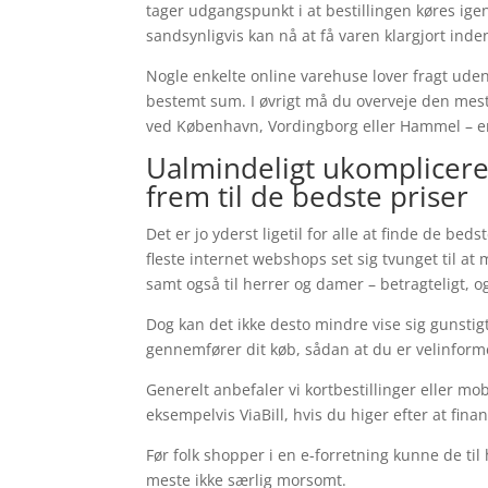
tager udgangspunkt i at bestillingen køres ig
sandsynligvis kan nå at få varen klargjort inden
Nogle enkelte online varehuse lover fragt ude
bestemt sum. I øvrigt må du overveje den mest 
ved København, Vordingborg eller Hammel – er a
Ualmindeligt ukomplicere
frem til de bedste priser
Det er jo yderst ligetil for alle at finde de be
fleste internet webshops set sig tvunget til at
samt også til herrer og damer – betragteligt, 
Dog kan det ikke desto mindre vise sig gunstigt
gennemfører dit køb, sådan at du er velinformer
Generelt anbefaler vi kortbestillinger eller mob
eksempelvis ViaBill, hvis du higer efter at fin
Før folk shopper i en e-forretning kunne de til
meste ikke særlig morsomt.