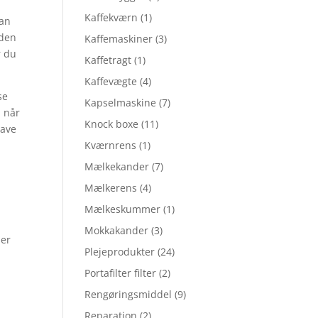
Kaffekværn
(1)
kan
nden
Kaffemaskiner
(3)
r du
Kaffetragt
(1)
Kaffevægte
(4)
se
Kapselmaskine
(7)
n når
Knock boxe
(11)
gave
Kværnrens
(1)
Mælkekander
(7)
Mælkerens
(4)
Mælkeskummer
(1)
Mokkakander
(3)
ser
Plejeprodukter
(24)
Portafilter filter
(2)
Rengøringsmiddel
(9)
Reparation
(2)