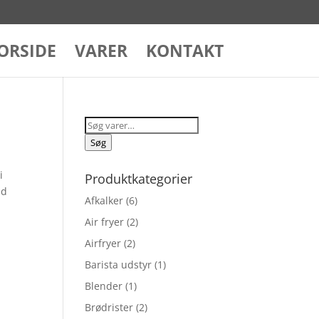
ORSIDE
VARER
KONTAKT
Søg
efter:
Søg
i
Produktkategorier
ed
Afkalker
(6)
Air fryer
(2)
Airfryer
(2)
Barista udstyr
(1)
Blender
(1)
Brødrister
(2)