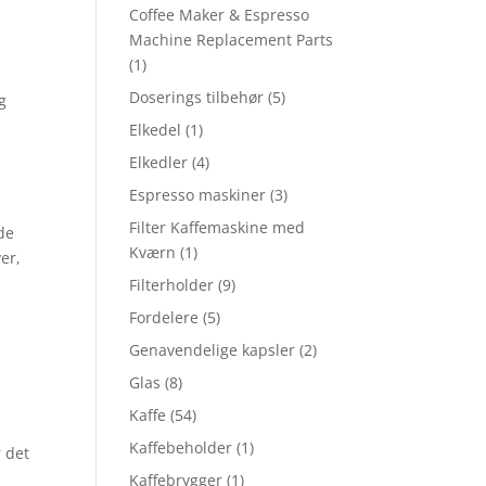
Coffee Maker & Espresso
Machine Replacement Parts
(1)
Doserings tilbehør
(5)
g
Elkedel
(1)
Elkedler
(4)
Espresso maskiner
(3)
Filter Kaffemaskine med
 de
Kværn
(1)
er,
Filterholder
(9)
Fordelere
(5)
Genavendelige kapsler
(2)
Glas
(8)
Kaffe
(54)
Kaffebeholder
(1)
r det
Kaffebrygger
(1)