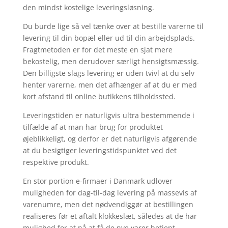
den mindst kostelige leveringsløsning.
Du burde lige så vel tænke over at bestille varerne til
levering til din bopæl eller ud til din arbejdsplads.
Fragtmetoden er for det meste en sjat mere
bekostelig, men derudover særligt hensigtsmæssig.
Den billigste slags levering er uden tvivl at du selv
henter varerne, men det afhænger af at du er med
kort afstand til online butikkens tilholdssted.
Leveringstiden er naturligvis ultra bestemmende i
tilfælde af at man har brug for produktet
øjeblikkeligt, og derfor er det naturligvis afgørende
at du besigtiger leveringstidspunktet ved det
respektive produkt.
En stor portion e-firmaer i Danmark udlover
muligheden for dag-til-dag levering på massevis af
varenumre, men det nødvendiggør at bestillingen
realiseres før et aftalt klokkeslæt, således at de har
mulighed for at nå at få de nye varer betjent