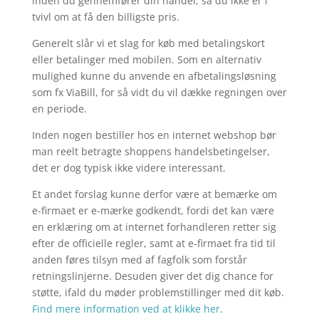
inden du gennemfører din handel, så du ikke er i
tvivl om at få den billigste pris.
Generelt slår vi et slag for køb med betalingskort
eller betalinger med mobilen. Som en alternativ
mulighed kunne du anvende en afbetalingsløsning
som fx ViaBill, for så vidt du vil dække regningen over
en periode.
Inden nogen bestiller hos en internet webshop bør
man reelt betragte shoppens handelsbetingelser,
det er dog typisk ikke videre interessant.
Et andet forslag kunne derfor være at bemærke om
e-firmaet er e-mærke godkendt, fordi det kan være
en erklæring om at internet forhandleren retter sig
efter de officielle regler, samt at e-firmaet fra tid til
anden føres tilsyn med af fagfolk som forstår
retningslinjerne. Desuden giver det dig chance for
støtte, ifald du møder problemstillinger med dit køb.
Find mere information ved at klikke her
.