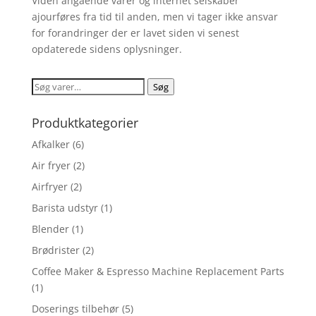
Viden angående varer og internet selskaber
ajourføres fra tid til anden, men vi tager ikke ansvar
for forandringer der er lavet siden vi senest
opdaterede sidens oplysninger.
Søg
Søg
efter:
Produktkategorier
Afkalker
(6)
Air fryer
(2)
Airfryer
(2)
Barista udstyr
(1)
Blender
(1)
Brødrister
(2)
Coffee Maker & Espresso Machine Replacement Parts
(1)
Doserings tilbehør
(5)