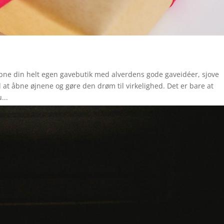
ne din helt egen gavebutik med alverdens gode gaveidéer, sjove
il at åbne øjnene og gøre den drøm til virkelighed. Det er bare at
...