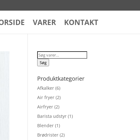
ORSIDE
VARER
KONTAKT
Søg
efter:
Søg
Produktkategorier
Afkalker
(6)
Air fryer
(2)
Airfryer
(2)
Barista udstyr
(1)
Blender
(1)
Brødrister
(2)