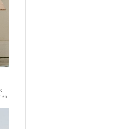
og
r en