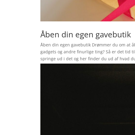
Åben din egen gavebutik
Åben din egen gavebutik Drømmer du om at åb
gadgets og andre finurlige ting? Så er det tid t
springe ud i det og her finder du ud af hvad du